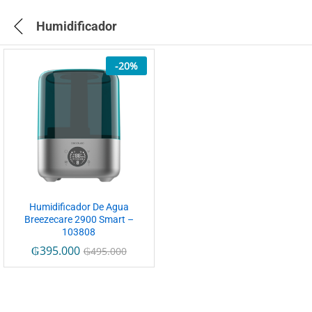
Humidificador
-
20
%
Humidificador De Agua
Breezecare 2900 Smart –
103808
₲
395.000
₲
495.000