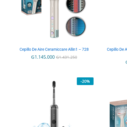
Cepillo De Aire Ceramiccare Allin1 – 728
Cepillo De 
₲
₲
1.145.000
1.145.000
₲
₲
1.431.250
1.431.250
-
20
%