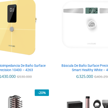
ioimpedancia De Baño Surface
Báscula De Baño Surface Preci
recision 10400 – 4263
Smart Healthy White – 
₲
₲
430.000
430.000
₲
₲
325.000
325.000
₲
₲
530.000
530.000
₲
₲
406.25
406.25
-
20
%