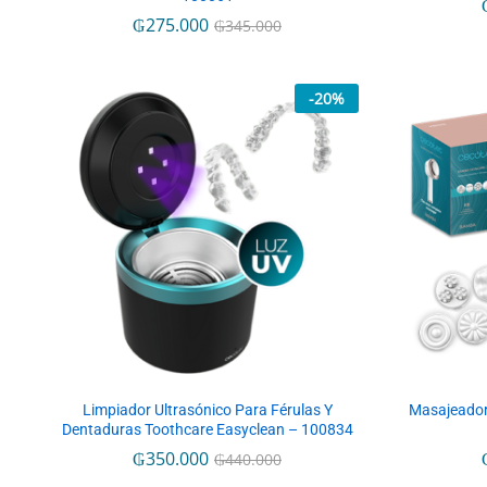
₲
₲
275.000
275.000
₲
₲
345.000
345.000
-
20
%
Limpiador Ultrasónico Para Férulas Y
Masajeador
Dentaduras Toothcare Easyclean – 100834
₲
₲
350.000
350.000
₲
₲
440.000
440.000