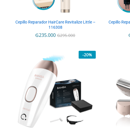
Cepillo Reparador HairCare Revitalize Little –
Cepillo Repa
116308
₲
₲
235.000
235.000
₲
₲
295.000
295.000
-
20
%