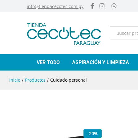
info@tiendacecotec.com.py
Categorías
VER TODO
ASPIRACIÓN Y LIMPIEZA
Inicio
/
Productos
/
Cuidado personal
-
20
%