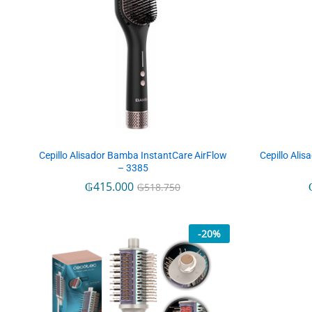
Cepillo Alisador Bamba InstantCare AirFlow
Cepillo Alis
– 3385
₲
₲
415.000
415.000
₲
₲
518.750
518.750
-
20
%