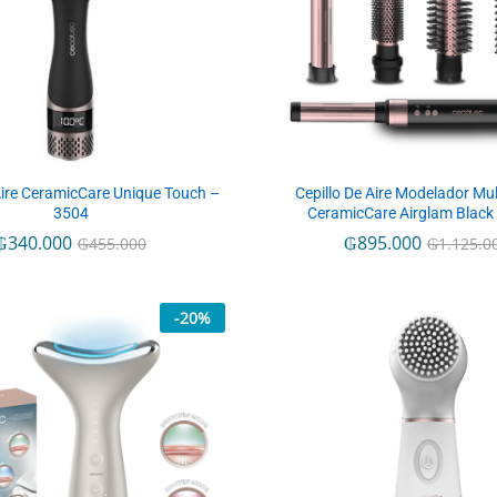
Aire CeramicCare Unique Touch –
Cepillo De Aire Modelador Mul
3504
CeramicCare Airglam Black
₲
₲
340.000
340.000
₲
₲
895.000
895.000
₲
₲
455.000
455.000
₲
₲
1.125.0
1.125.0
-
20
%