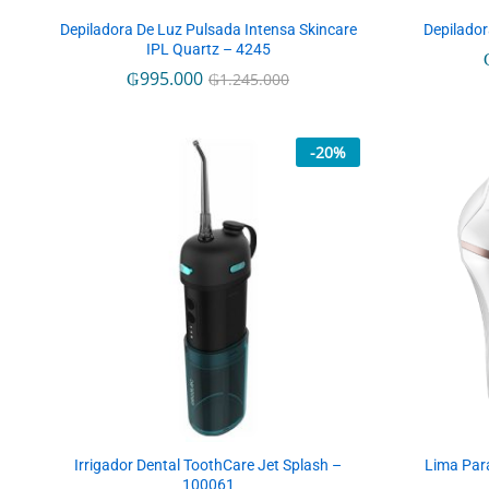
Depiladora De Luz Pulsada Intensa Skincare
Depilador
IPL Quartz – 4245
₲
₲
995.000
995.000
₲
₲
1.245.000
1.245.000
-
20
%
Irrigador Dental ToothCare Jet Splash –
Lima Par
100061