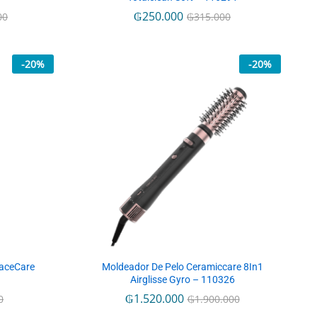
₲
₲
250.000
250.000
00
00
₲
₲
315.000
315.000
-
20
%
-
20
%
aceCare
Moldeador De Pelo Ceramiccare 8In1
Airglisse Gyro – 110326
₲
₲
1.520.000
1.520.000
0
0
₲
₲
1.900.000
1.900.000