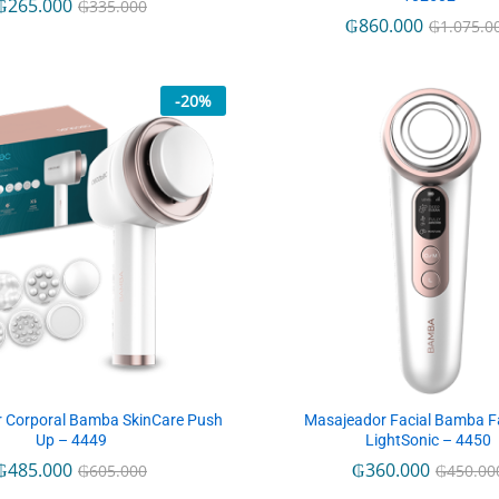
₲
₲
265.000
265.000
₲
₲
335.000
335.000
₲
₲
860.000
860.000
₲
₲
1.075.0
1.075.0
-
20
%
 Corporal Bamba SkinCare Push
Masajeador Facial Bamba F
Up – 4449
LightSonic – 4450
₲
₲
485.000
485.000
₲
₲
360.000
360.000
₲
₲
605.000
605.000
₲
₲
450.00
450.00