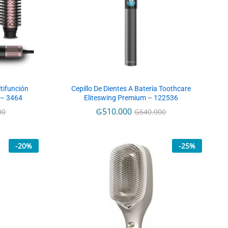
tifunción
Cepillo De Dientes A Batería Toothcare
 – 3464
Eliteswing Premium – 122536
₲
₲
510.000
510.000
00
00
₲
₲
640.000
640.000
-
20
%
-
25
%