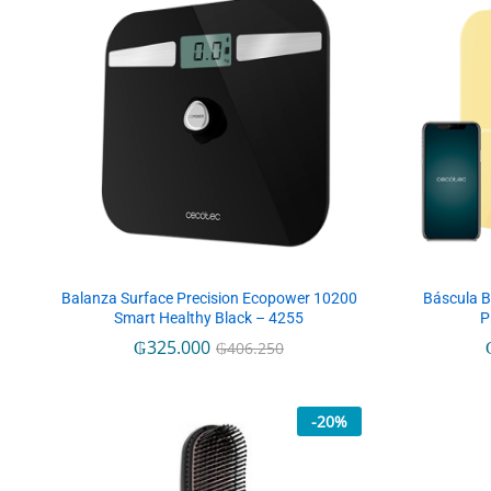
Balanza Surface Precision Ecopower 10200
Báscula B
Smart Healthy Black – 4255
P
₲
₲
325.000
325.000
₲
₲
406.250
406.250
-
20
%