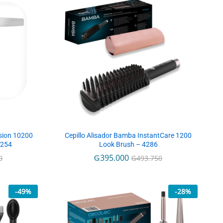
sion 10200
Cepillo Alisador Bamba InstantCare 1200
4254
Look Brush – 4286
₲
₲
395.000
395.000
0
0
₲
₲
493.750
493.750
-
49
%
-
28
%