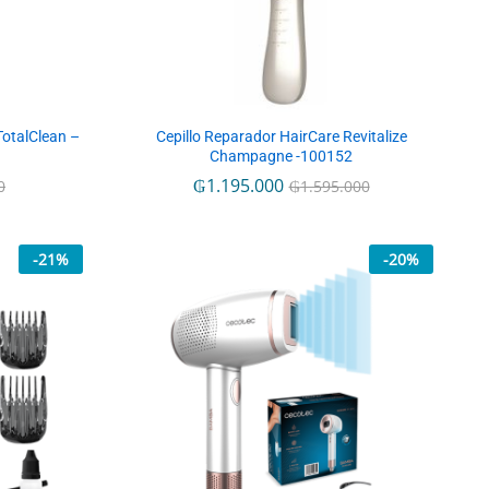
TotalClean –
Cepillo Reparador HairCare Revitalize
Champagne -100152
₲
₲
1.195.000
1.195.000
0
0
₲
₲
1.595.000
1.595.000
-
21
%
-
20
%