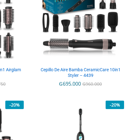
n1 Airglam
Cepillo De Aire Bamba CeramicCare 10in1
Styler – 4439
₲
₲
695.000
695.000
750
750
₲
₲
960.000
960.000
-
20
%
-
20
%