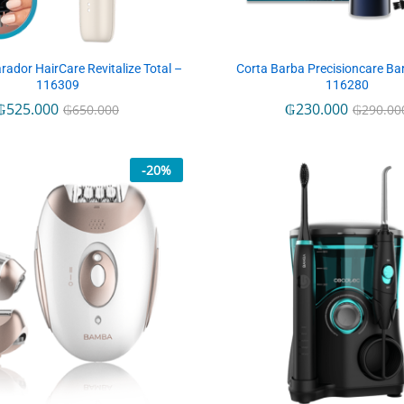
rador HairCare Revitalize Total –
Corta Barba Precisioncare Ba
116309
116280
₲
₲
525.000
525.000
₲
₲
230.000
230.000
₲
₲
650.000
650.000
₲
₲
290.00
290.00
-
20
%