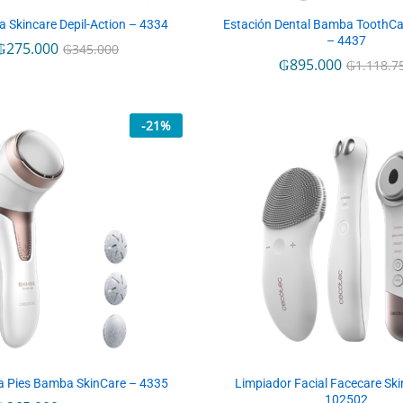
a Skincare Depil-Action – 4334
Estación Dental Bamba ToothCar
– 4437
₲
₲
275.000
275.000
₲
₲
345.000
345.000
₲
₲
895.000
895.000
₲
₲
1.118.7
1.118.7
-
21
%
a Pies Bamba SkinCare – 4335
Limpiador Facial Facecare Ski
102502