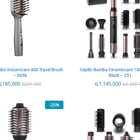
ador Instantcare 400 Travel Brush
Cepillo Bamba Ceramiccare 14I
– 3436
Black – 251
₲
₲
185.000
185.000
₲
₲
1.145.000
1.145.000
₲
₲
231.250
231.250
₲
₲
2.243.
2.243.
-
25
%