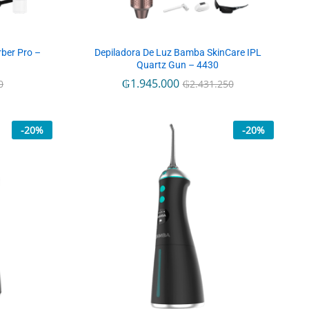
rber Pro –
Depiladora De Luz Bamba SkinCare IPL
Quartz Gun – 4430
₲
₲
1.945.000
1.945.000
0
0
₲
₲
2.431.250
2.431.250
-
20
%
-
20
%