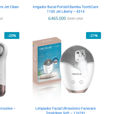
e Jet Clean
Irrigador Bucal Portátil Bamba ToothCare
1100 Jet Liberty – 4314
₲
₲
465.000
465.000
50
50
₲
₲
581.250
581.250
-
20
%
-
21
%
nroutine –
Limpiador Facial Ultrasónico Facecare
Totalclean Soft – 116291