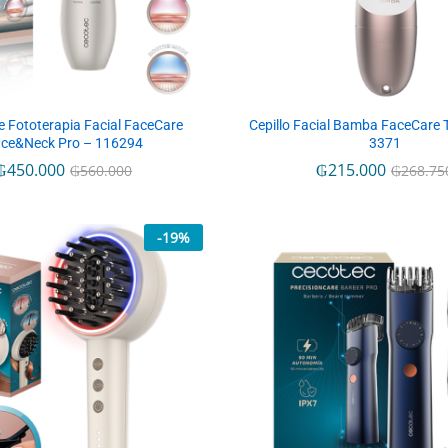
De Fototerapia Facial FaceCare
Cepillo Facial Bamba FaceCare 
ce&Neck Pro – 116294
3371
₲
₲
450.000
450.000
₲
₲
215.000
215.000
₲
₲
560.000
560.000
₲
₲
268.75
268.75
-
19
%