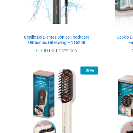
Cepillo De Dientes Sónico Toothcare
Cepillo 
Ultrasonic Eliteswing – 116288
Fa
₲
₲
300.000
300.000
₲
₲
375.000
375.000
-
20
%