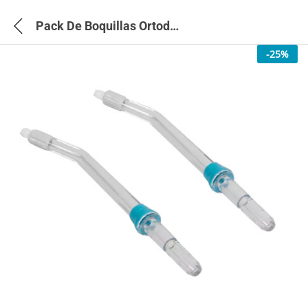
Pack De Boquillas Ortodoncia Para Irrigadores Bamba Toothcare 1200 jet pro – 4321
-
25
%