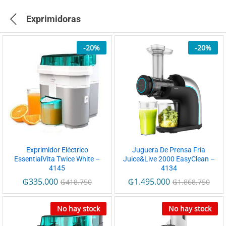
Exprimidoras
-
20
%
-
20
%
Exprimidor Eléctrico
Juguera De Prensa Fría
EssentialVita Twice White –
Juice&Live 2000 EasyClean –
4145
4134
₲
335.000
₲
1.495.000
₲
418.750
₲
1.868.750
No hay stock
No hay stock