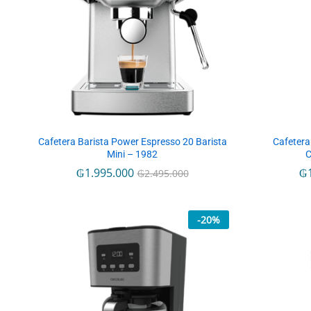
Cafetera Barista Power Espresso 20 Barista
Cafetera
Mini – 1982
C
₲
₲
1.995.000
1.995.000
₲
₲
₲
₲
2.495.000
2.495.000
-
20
%