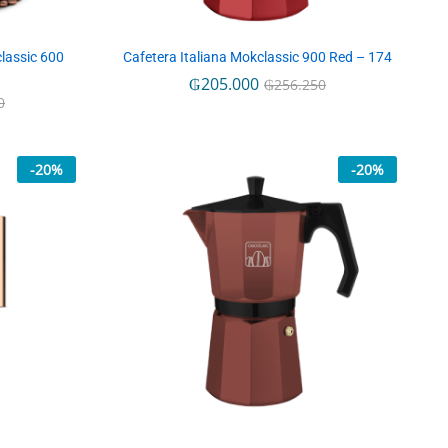
lassic 600
Cafetera Italiana Mokclassic 900 Red – 174
₲
₲
205.000
205.000
₲
₲
256.250
256.250
0
0
-
20
%
-
20
%