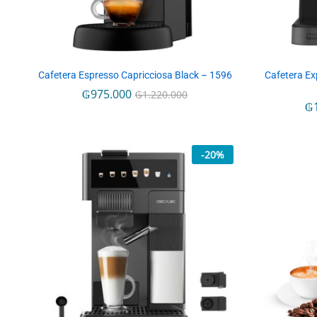
Cafetera Espresso Capricciosa Black – 1596
Cafetera Ex
₲
₲
975.000
975.000
₲
₲
1.220.000
1.220.000
₲
₲
-
20
%