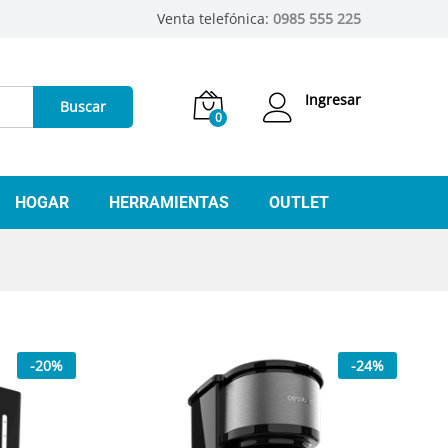
Venta telefónica:
0985 555 225
Ingresar
Buscar
0
HOGAR
HERRAMIENTAS
OUTLET
-
20
%
-
24
%