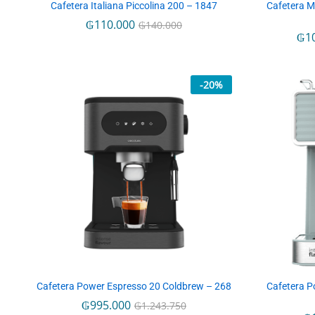
Cafetera Italiana Piccolina 200 – 1847
Cafetera 
₲
₲
110.000
110.000
₲
₲
140.000
140.000
₲
₲
1
1
-
20
%
Cafetera Power Espresso 20 Coldbrew – 268
Cafetera P
₲
₲
995.000
995.000
₲
₲
1.243.750
1.243.750