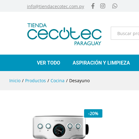
info@tiendacecotec.com.py
Categorías
VER TODO
ASPIRACIÓN Y LIMPIEZA
Inicio
/
Productos
/
Cocina
/
Desayuno
-
20
%