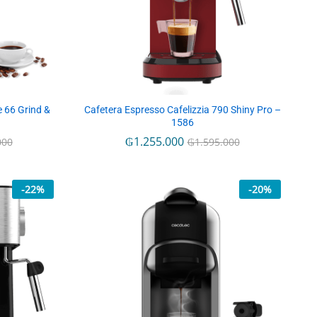
e 66 Grind &
Cafetera Espresso Cafelizzia 790 Shiny Pro –
1586
₲
₲
1.255.000
1.255.000
000
000
₲
₲
1.595.000
1.595.000
-
22
%
-
20
%