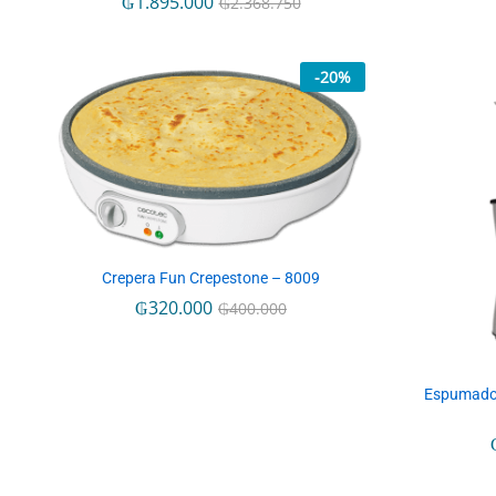
₲
₲
1.895.000
1.895.000
₲
₲
2.368.750
2.368.750
-
20
%
Crepera Fun Crepestone – 8009
₲
₲
320.000
320.000
₲
₲
400.000
400.000
Espumado