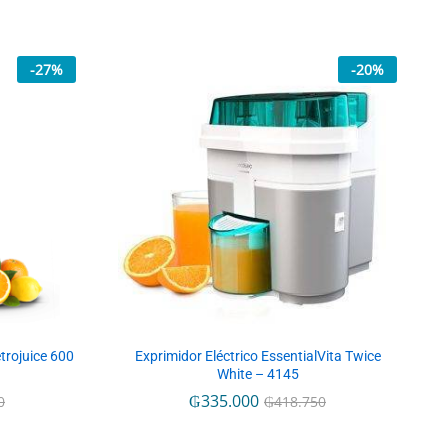
-
27
%
-
20
%
trojuice 600
Exprimidor Eléctrico EssentialVita Twice
White – 4145
₲
₲
335.000
335.000
0
0
₲
₲
418.750
418.750