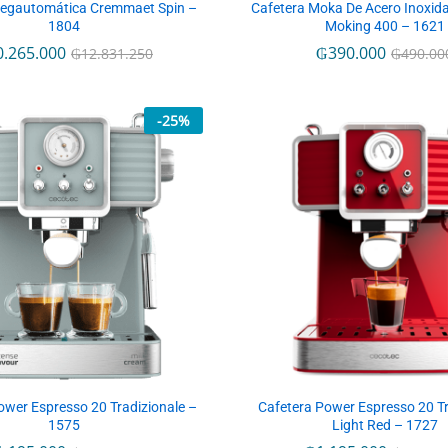
Megautomática Cremmaet Spin –
Cafetera Moka De Acero Inoxid
1804
Moking 400 – 1621
0.265.000
0.265.000
₲
₲
390.000
390.000
₲
₲
12.831.250
12.831.250
₲
₲
490.00
490.00
-
25
%
ower Espresso 20 Tradizionale –
Cafetera Power Espresso 20 Tr
1575
Light Red – 1727