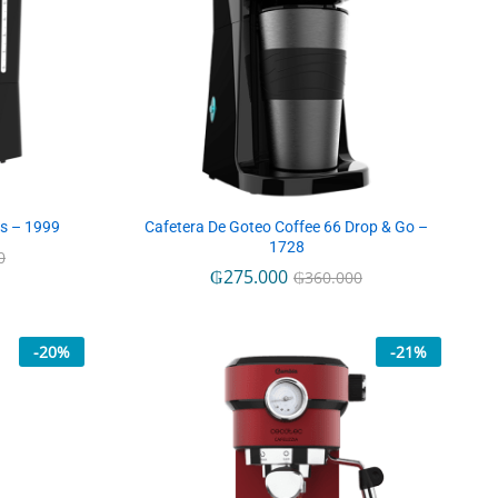
us – 1999
Cafetera De Goteo Coffee 66 Drop & Go –
1728
0
0
₲
₲
275.000
275.000
₲
₲
360.000
360.000
-
20
%
-
21
%