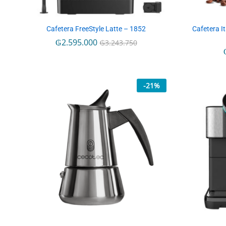
Cafetera FreeStyle Latte – 1852
Cafetera I
₲
₲
2.595.000
2.595.000
₲
₲
3.243.750
3.243.750
-
21
%