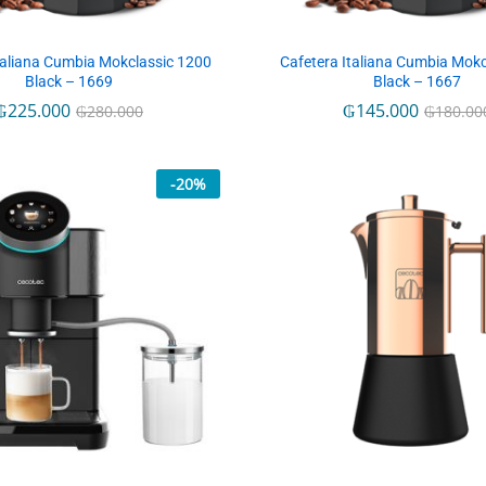
taliana Cumbia Mokclassic 1200
Cafetera Italiana Cumbia Mokc
Black – 1669
Black – 1667
₲
₲
225.000
225.000
₲
₲
145.000
145.000
₲
₲
280.000
280.000
₲
₲
180.00
180.00
-
20
%