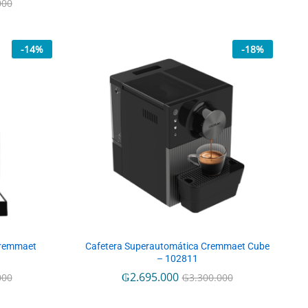
000
000
-
14
%
-
18
%
Cremmaet
Cafetera Superautomática Cremmaet Cube
– 102811
₲
₲
2.695.000
2.695.000
000
000
₲
₲
3.300.000
3.300.000