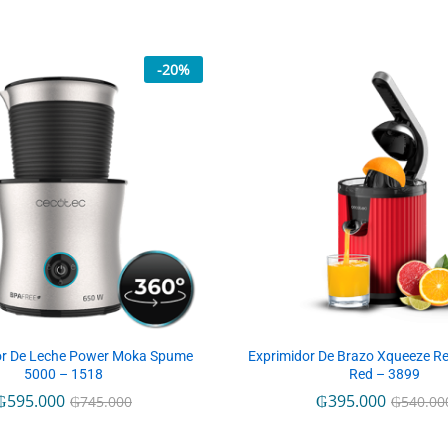
-
20
%
r De Leche Power Moka Spume
Exprimidor De Brazo Xqueeze Re
5000 – 1518
Red – 3899
₲
₲
595.000
595.000
₲
₲
395.000
395.000
₲
₲
745.000
745.000
₲
₲
540.00
540.00