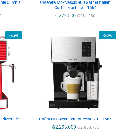
able Cumbia
Cafetera Mokclassic 900 Garnet Italian
Coffee Machine – 1664
₲
₲
225.000
225.000
0
0
₲
₲
281.250
281.250
-
25
%
-
20
%
adizionale
Cafetera Power Instant-ccino 20 – 1506
₲
₲
2.295.000
2.295.000
₲
₲
2.868.750
2.868.750