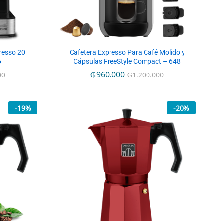
resso 20
Cafetera Expresso Para Café Molido y
6
Cápsulas FreeStyle Compact – 648
₲
₲
960.000
960.000
00
00
₲
₲
1.200.000
1.200.000
-
19
%
-
20
%