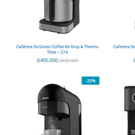
Cafetera De Goteo Coffee 66 Drop & Thermo
Cafetera De
Time – 274
₲
₲
495.000
495.000
₲
₲
620.000
620.000
-
20
%