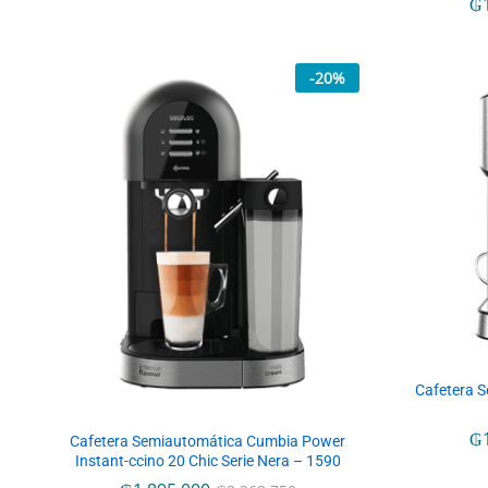
₲
₲
-
20
%
Cafetera 
₲
₲
Cafetera Semiautomática Cumbia Power
Instant-ccino 20 Chic Serie Nera – 1590