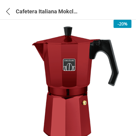
Cafetera Italiana Mokclassic 900 Red – 174
-
20
%