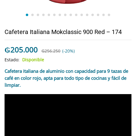
Cafetera Italiana Mokclassic 900 Red – 174
₲
205.000
₲
256.250
(-20%)
Estado:
Disponible
Cafetera italiana de aluminio con capacidad para 9 tazas de
café en color rojo, apta para todo tipo de cocinas y fácil de
limpiar.