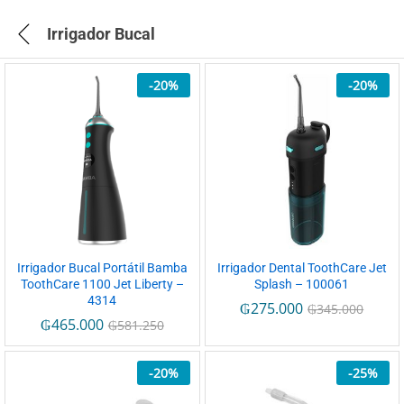
Irrigador Bucal
-
20
%
-
20
%
Irrigador Bucal Portátil Bamba
Irrigador Dental ToothCare Jet
ToothCare 1100 Jet Liberty –
Splash – 100061
4314
₲
275.000
₲
345.000
₲
465.000
₲
581.250
-
20
%
-
25
%