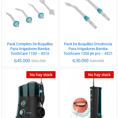
Pack Completo De Boquillas
Pack De Boquillas Ortodoncia
Para Irrigadores Bamba
Para Irrigadores Bamba
ToothCare 1100 – 4316
Toothcare 1200 jet pro – 4321
₲
45.000
₲
30.000
₲
56.250
₲
40.000
No hay stock
No hay stock