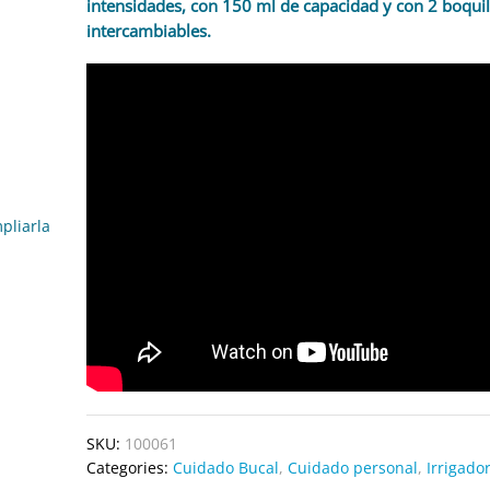
intensidades, con 150 ml de capacidad y con 2 boquil
intercambiables.
pliarla
SKU:
100061
Categories:
Cuidado Bucal
,
Cuidado personal
,
Irrigado