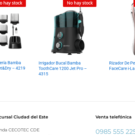
o hay stock
No hay stock
tería Bamba
Irrigador Bucal Bamba
Rizador De P
et&Dry – 4219
ToothCare 1200 Jet Pro –
FaceCare i-La
4315
cursal Ciudad del Este
Venta telefónica
enda CECOTEC CDE
0985 555 22