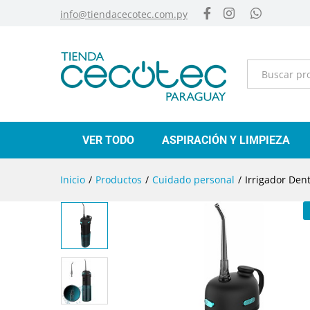
info@tiendacecotec.com.py
Categorías
VER TODO
ASPIRACIÓN Y LIMPIEZA
Inicio
/
Productos
/
Cuidado personal
/
Irrigador Den