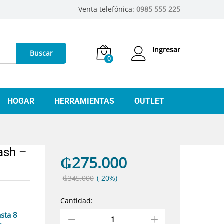
Venta telefónica:
0985 555 225
Ingresar
Buscar
0
HOGAR
HERRAMIENTAS
OUTLET
ash –
₲
275.000
₲
345.000
(-20%)
Cantidad:
antidad
sta 8