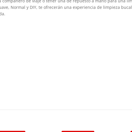
on tu compañero de viaje o tener una de repuesto a mano para una l
uave, Normal y DIY, te ofrecerán una experiencia de limpieza buca
da.