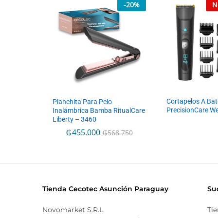
-
20
%
N
Cortapelos A Ba
Planchita Para Pelo
PrecisionCare W
Inalámbrica Bamba RitualCare
Liberty – 3460
₲
455.000
₲
568.750
Tienda Cecotec Asunción Paraguay
Su
Novomarket S.R.L.
Ti