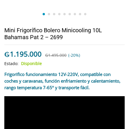
Mini Frigorífico Bolero Minicooling 10L
Bahamas Pat 2 – 2699
₲
1.195.000
₲
1.495.000
(-20%)
Estado:
Disponible
Frigorifico funcionamiento 12V-220V, compatible con
coches y caravanas, función enfriamiento y calentamiento,
rango temperatura 7-65º y transporte fácil.