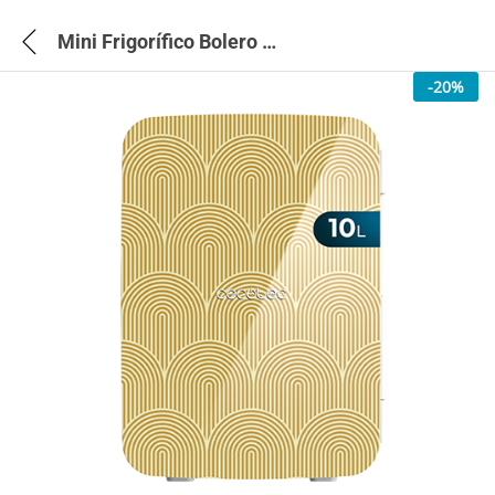
Mini Frigorífico Bolero Minicooling 10L Bahamas Pat 2 – 2699
-
20
%