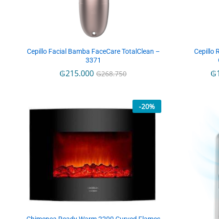
Cepillo Facial Bamba FaceCare TotalClean –
Cepillo 
3371
₲
₲
215.000
215.000
₲
₲
₲
₲
268.750
268.750
-
20
%