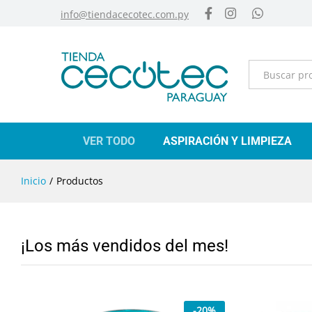
info@tiendacecotec.com.py
Categorías
VER TODO
ASPIRACIÓN Y LIMPIEZA
Inicio
/
Productos
¡Los más vendidos del mes!
-
20
%