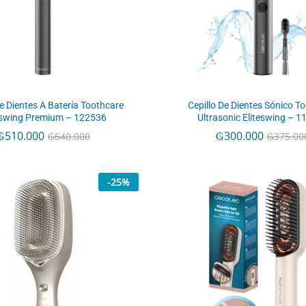
De Dientes A Batería Toothcare
Cepillo De Dientes Sónico T
eswing Premium – 122536
Ultrasonic Eliteswing – 
₲
₲
510.000
510.000
₲
₲
300.000
300.000
₲
₲
640.000
640.000
₲
₲
375.00
375.00
-
25
%