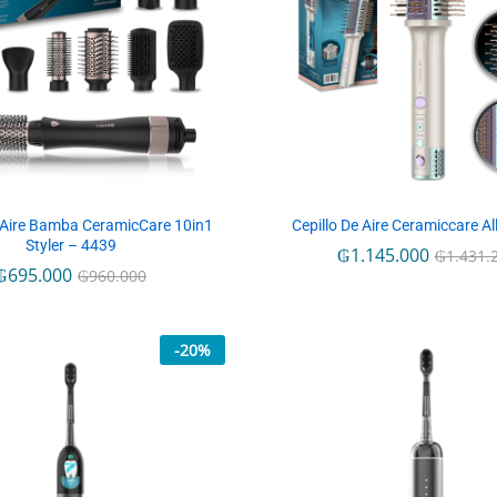
e Aire Bamba CeramicCare 10in1
Cepillo De Aire Ceramiccare Al
Styler – 4439
₲
₲
1.145.000
1.145.000
₲
₲
1.431.
1.431.
₲
₲
695.000
695.000
₲
₲
960.000
960.000
-
20
%