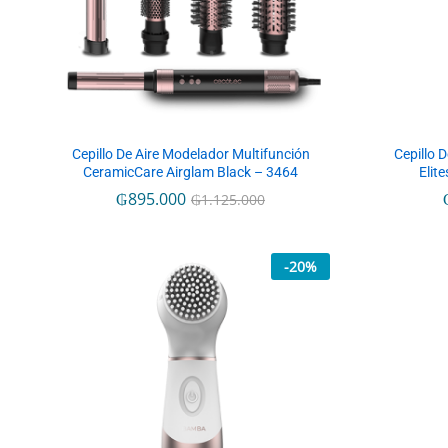
Cepillo De Aire Modelador Multifunción
Cepillo 
CeramicCare Airglam Black – 3464
Elit
₲
₲
895.000
895.000
₲
₲
1.125.000
1.125.000
-
20
%