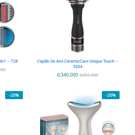
lin1 – 728
Cepillo De Aire CeramicCare Unique Touch –
3504
250
250
₲
₲
340.000
340.000
₲
₲
455.000
455.000
-
20
%
-
20
%