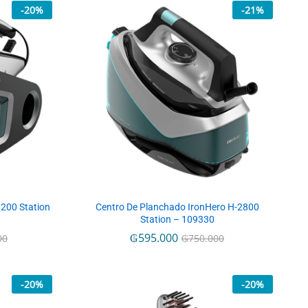
-
20
%
-
21
%
200 Station
Centro De Planchado IronHero H-2800
Station – 109330
₲
₲
595.000
595.000
00
00
₲
₲
750.000
750.000
-
20
%
-
20
%