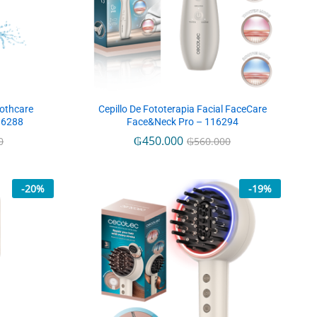
oothcare
Cepillo De Fototerapia Facial FaceCare
116288
Face&Neck Pro – 116294
₲
₲
450.000
450.000
0
0
₲
₲
560.000
560.000
-
20
%
-
19
%