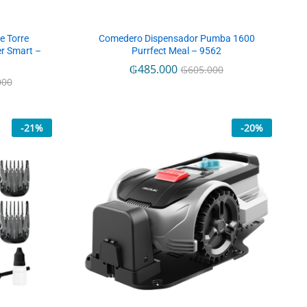
e Torre
Comedero Dispensador Pumba 1600
r Smart –
Purrfect Meal – 9562
₲
₲
485.000
485.000
₲
₲
605.000
605.000
000
000
-
21
%
-
20
%