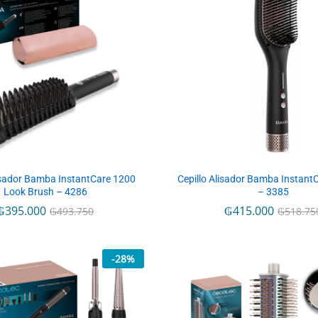
lisador Bamba InstantCare 1200
Cepillo Alisador Bamba Instant
Look Brush – 4286
– 3385
₲
₲
395.000
395.000
₲
₲
415.000
415.000
₲
₲
493.750
493.750
₲
₲
518.75
518.75
-
28
%