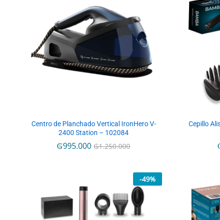
Centro de Planchado Vertical IronHero V-
Cepillo A
2400 Station – 102084
₲
₲
995.000
995.000
₲
₲
1.250.000
1.250.000
-
49
%