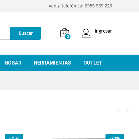
Venta telefónica:
0985 555 225
Ingresar
Buscar
0
HOGAR
HERRAMIENTAS
OUTLET
-
12
%
-
20
%