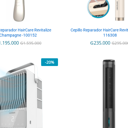
Reparador HairCare Revitalize
Cepillo Reparador HairCare Revita
Champagne -100152
116308
1.195.000
1.195.000
₲
₲
235.000
235.000
₲
₲
1.595.000
1.595.000
₲
₲
295.00
295.00
-
20
%