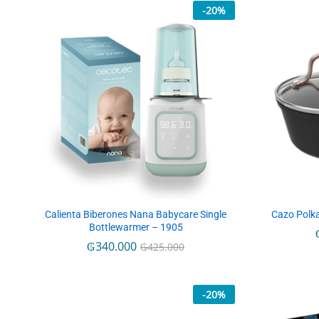
-
20
%
Calienta Biberones Nana Babycare Single
Cazo Polka
Bottlewarmer – 1905
₲
₲
340.000
340.000
₲
₲
425.000
425.000
-
20
%