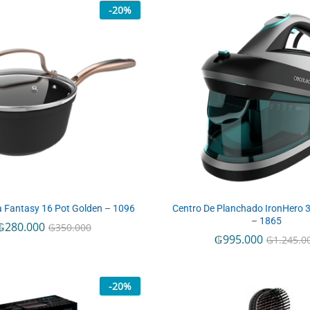
-
20
%
 Fantasy 16 Pot Golden – 1096
Centro De Planchado IronHero 3
– 1865
₲
₲
280.000
280.000
₲
₲
350.000
350.000
₲
₲
995.000
995.000
₲
₲
1.245.0
1.245.0
-
20
%