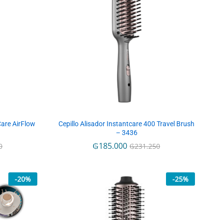
Care AirFlow
Cepillo Alisador Instantcare 400 Travel Brush
– 3436
₲
₲
185.000
185.000
0
0
₲
₲
231.250
231.250
-
20
%
-
25
%