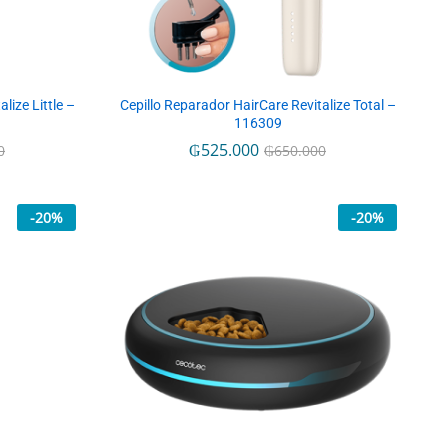
lize Little –
Cepillo Reparador HairCare Revitalize Total –
116309
₲
₲
525.000
525.000
0
0
₲
₲
650.000
650.000
-
20
%
-
20
%