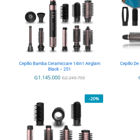
Cepillo Bamba Ceramiccare 14In1 Airglam
Cepillo D
Black – 251
₲
₲
1.145.000
1.145.000
₲
₲
2.243.750
2.243.750
-
20
%