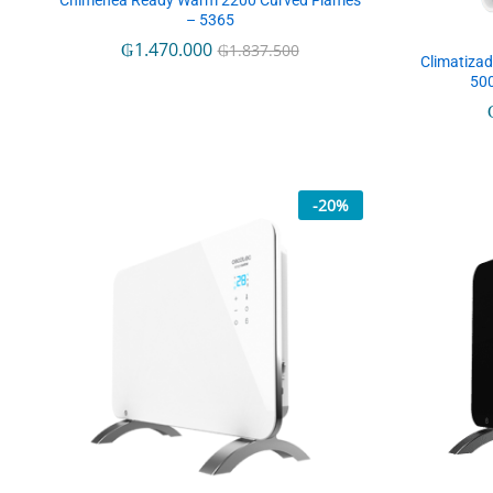
Chimenea Ready Warm 2200 Curved Flames
– 5365
₲
₲
1.470.000
1.470.000
₲
₲
1.837.500
1.837.500
Climatiza
500
-
20
%