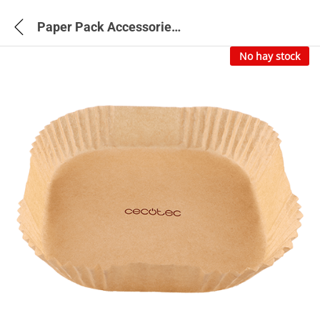
Paper Pack Accessories AirFryer Cecofry – 3291
No hay stock