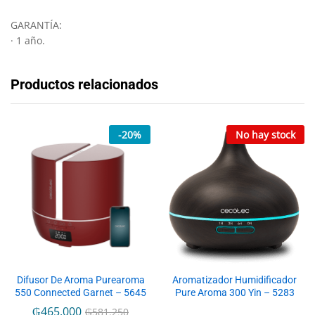
GARANTÍA:
· 1 año.
Productos relacionados
-
20
%
No hay stock
Difusor De Aroma Purearoma
Aromatizador Humidificador
550 Connected Garnet – 5645
Pure Aroma 300 Yin – 5283
₲
465.000
₲
581.250