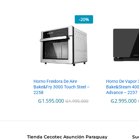
-
20
%
Horno Freidora De Aire
Horno De Vapor 
Bake&Fry 3000 Touch Steel –
Bake&Steam 400
2258
Advance – 2237
₲
1.595.000
₲
2.995.000
₲
1.995.000
Tienda Cecotec Asunción Paraguay
Su