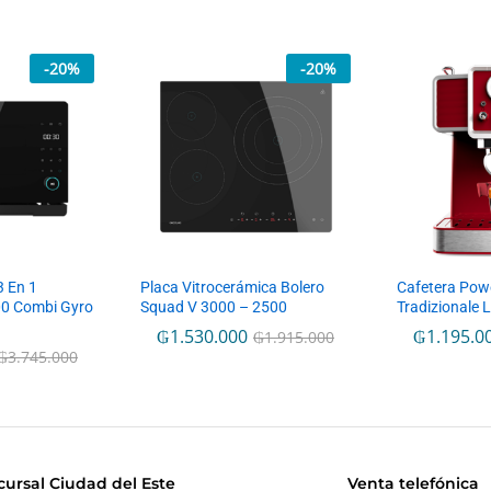
-
20
%
-
20
%
3 En 1
Placa Vitrocerámica Bolero
Cafetera Pow
0 Combi Gyro
Squad V 3000 – 2500
Tradizionale 
₲
1.530.000
₲
1.195.0
₲
1.915.000
₲
3.745.000
cursal Ciudad del Este
Venta telefónica