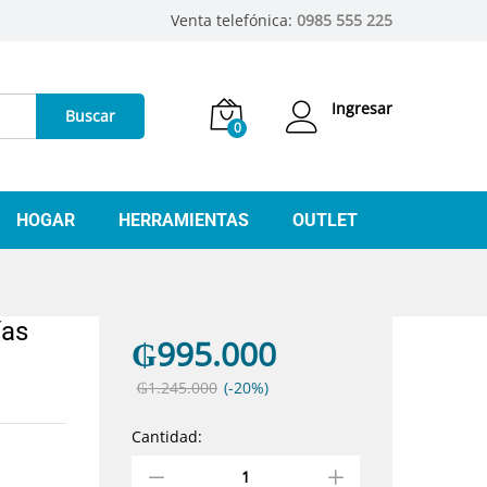
Venta telefónica:
0985 555 225
Ingresar
Buscar
0
HOGAR
HERRAMIENTAS
OUTLET
ías
₲
995.000
₲
1.245.000
(-20%)
Cantidad:
antidad