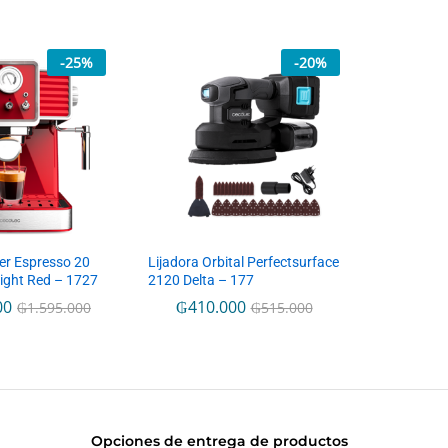
-
25
%
-
20
%
er Espresso 20
Lijadora Orbital Perfectsurface
Light Red – 1727
2120 Delta – 177
00
₲
410.000
₲
1.595.000
₲
515.000
Opciones de entrega de productos