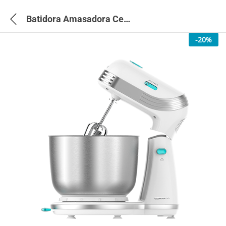
Batidora Amasadora Cecomixer Easy White – 4128
-
20
%