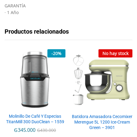
GARANTÍA
· 1 Año
Productos relacionados
-
20
%
No hay stock
Molinillo De Café Y Especias
Batidora Amasadora Cecomixer
TitanMill 300 DuoClean – 1559
Merengue 5L 1200 Ice-Cream
Green – 3901
₲
345.000
₲
430.000