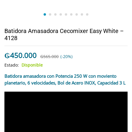
Batidora Amasadora Cecomixer Easy White –
4128
₲
450.000
₲
565.000
(-20%)
Estado:
Disponible
Batidora amasadora con Potencia 250 W con moviento
planetario, 6 velocidades, Bol de Acero INOX, Capacidad 3 L