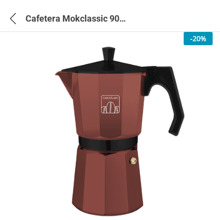
Cafetera Mokclassic 900 Garnet Italian Coffee Machine – 1664
-
20
%