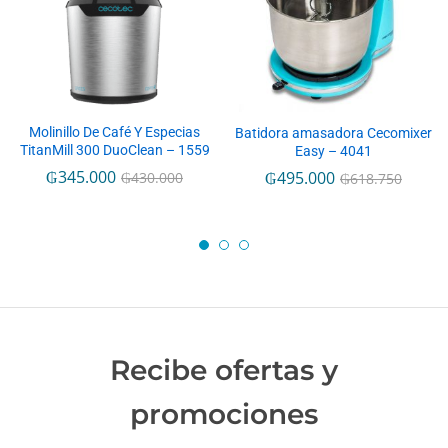
Molinillo De Café Y Especias
Batidora amasadora Cecomixer
TitanMill 300 DuoClean – 1559
Easy – 4041
₲
345.000
₲
495.000
₲
430.000
₲
618.750
Recibe ofertas y
promociones