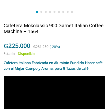
Cafetera Mokclassic 900 Garnet Italian Coffee
Machine – 1664
₲
225.000
₲
281.250
(-20%)
Estado:
Disponible
Cafetera Italiana Fabricada en Aluminio Fundido Hacer café
con el Mejor Cuerpo y Aroma, para 9 Tazas de café