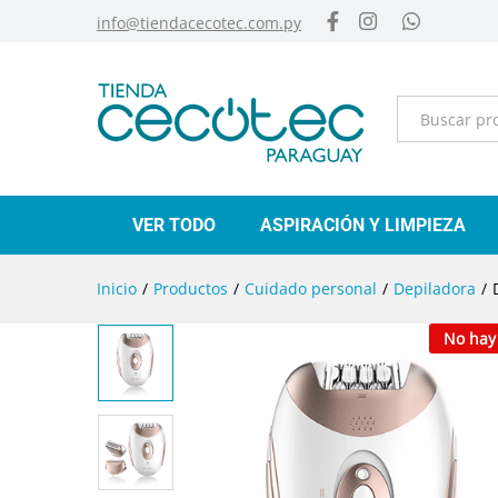
info@tiendacecotec.com.py
Categorías
VER TODO
ASPIRACIÓN Y LIMPIEZA
Inicio
/
Productos
/
Cuidado personal
/
Depiladora
/
No hay