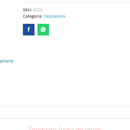
SKU:
4224
Categoría:
Depiladora
pliarla
Producto fuera de stock