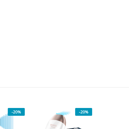
-
20
%
-
20
%