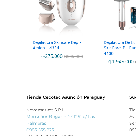
Depiladora Skincare Depil-
Depiladora De L
Action – 4334
SkinCare IPL Qu
4430
₲
275.000
₲
345.000
₲
1.945.000
Tienda Cecotec Asunción Paraguay
Su
Novomarket S.R.L.
Ti
Monseñor Bogarin N° 1251 c/ Las
Av.
Palmeras
Se
0985 555 225
09