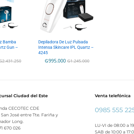
uz Bamba
Depiladora De Luz Pulsada
artz Gun –
Intensa Skincare IPL Quartz –
4245
₲
995.000
₲
2.431.250
₲
1.245.000
cursal Ciudad del Este
Venta telefónica
enda CECOTEC CDE
0985 555 22
 San José entre Tte. Fariña y
nador Long.
LU-VI de 08:00 a 1
71 670 026
SAB de 10:00 a 17: