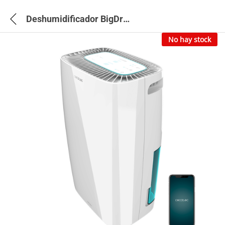
Deshumidificador BigDry 4000 Expert Connected – 5652
No hay stock