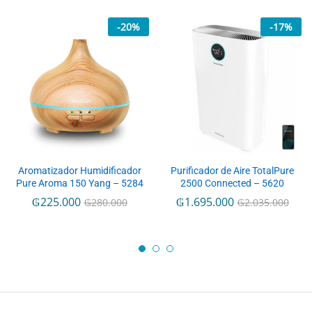
-
20
%
-
17
%
Aromatizador Humidificador
Purificador de Aire TotalPure
Pure Aroma 150 Yang – 5284
2500 Connected – 5620
₲
225.000
₲
1.695.000
₲
280.000
₲
2.035.000