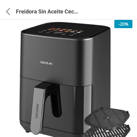
Freidora Sin Aceite Cecofry&Grill Duoheat 4000 – 499
-
20
%