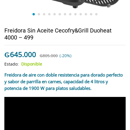
Freidora Sin Aceite Cecofry&Grill Duoheat
4000 – 499
₲
645.000
₲
805.000
(-20%)
Estado:
Disponible
Freidora de aire con doble resistencia para dorado perfecto
y sabor de parrilla en carnes, capacidad de 4 litros y
potencia de 1900 W para platos saludables.