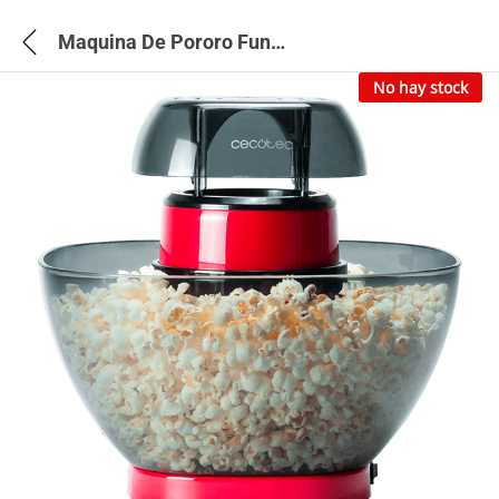
Maquina De Pororo Fun&Taste P’Corn Easy – 4259
No hay stock