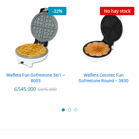
-
22
%
No hay stock
Waflera Fun Gofrestone 3in1 –
Waflera Cecotec Fun
8005
Gofrestone Round – 3830
₲
545.000
₲
695.000