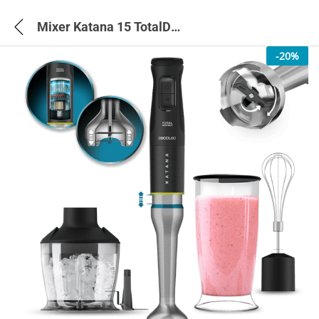
Mixer Katana 15 TotalDestroy Chop B – 3977
-
20
%