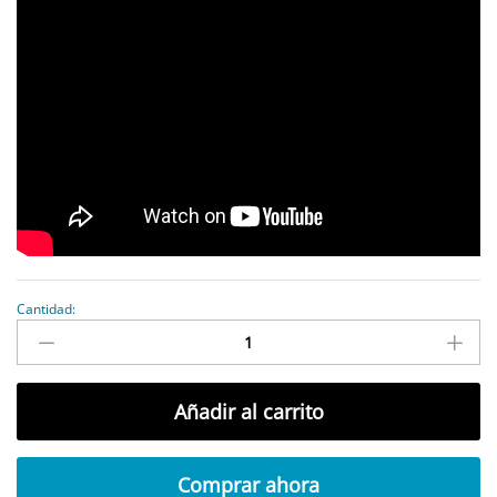
Cantidad:
antidad
Añadir al carrito
Comprar ahora