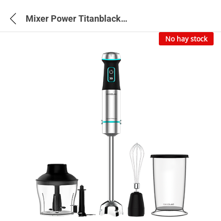
Mixer Power Titanblack 1200 Xl Cream&Crush Hand Blender – 4292
No hay stock