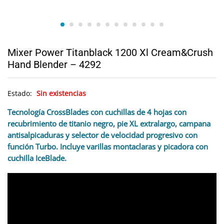
Mixer Power Titanblack 1200 Xl Cream&Crush
Hand Blender – 4292
Estado:
Sin existencias
Tecnología CrossBlades con cuchillas de 4 hojas con
recubrimiento de titanio negro, pie XL extralargo, campana
antisalpicaduras y selector de velocidad progresivo con
función Turbo. Incluye varillas montaclaras y picadora con
cuchilla IceBlade.