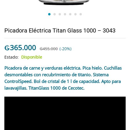
Picadora Eléctrica Titan Glass 1000 – 3043
₲
365.000
₲
455.000
(-20%)
Estado:
Disponible
Picadora de carne y verduras eléctrica. Pica hielo. Cuchillas
desmontables con recubrimiento de titanio. Sistema
ControlSpeed. Bol de cristal de 1 l de capacidad. Apto para
lavavajillas. TitanGlass 1000 de Cecotec.