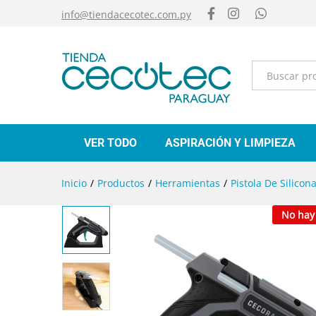
info@tiendacecotec.com.py
Categorías
VER TODO
ASPIRACIÓN Y LIMPIEZA
Inicio
/
Productos
/
Herramientas
/
Pistola De Silicon
No hay