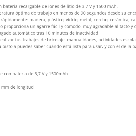
con batería recargable de iones de litio de 3,7 V y 1500 mAh.
peratura óptima de trabajo en menos de 90 segundos desde su enc
ápidamente: madera, plástico, vidrio, metal, corcho, cerámica, cartó
 proporciona un agarre fácil y cómodo, muy agradable al tacto y c
agado automático tras 10 minutos de inactividad.
lizar tus trabajos de bricolaje, manualidades, actividades escolar
a pistola puedes saber cuándo está lista para usar, y con el de la 
eme con batería de 3,7 V y 1500mAh
0 mm de longitud