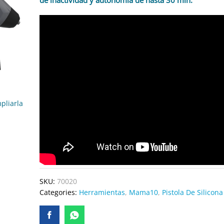
de inactividad y autonomía de hasta 30 min.
pliarla
SKU:
70020
Categories:
Herramientas
,
Mama10
,
Pistola De Silicona