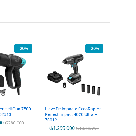
-
20
%
-
20
%
lor Hell Gun 7500
Llave De Impacto CecoRaptor
102513
Perfect Impact 4020 Ultra –
70012
00
₲
280.000
₲
1.295.000
₲
1.618.750