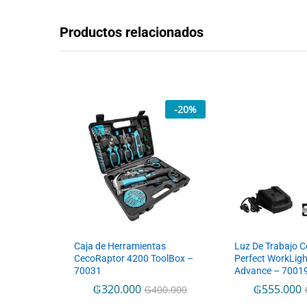
Productos relacionados
-
20
%
Caja de Herramientas
Luz De Trabajo 
CecoRaptor 4200 ToolBox –
Perfect WorkLig
70031
Advance – 7001
₲
320.000
₲
555.000
₲
400.000