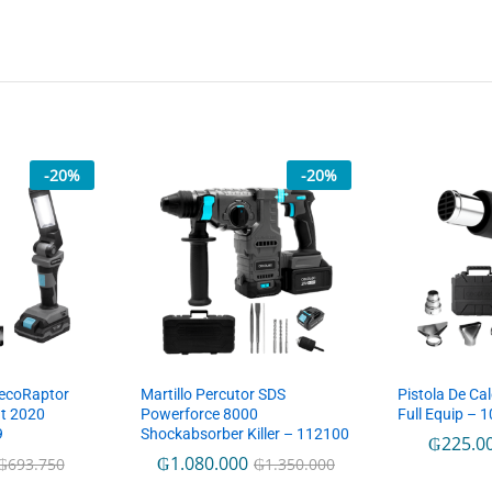
-
20
%
-
20
%
CecoRaptor
Martillo Percutor SDS
Pistola De Ca
ht 2020
Powerforce 8000
Full Equip – 
9
Shockabsorber Killer – 112100
₲
225.0
₲
1.080.000
₲
693.750
₲
1.350.000