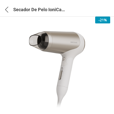
Secador De Pelo IoniCare Power&Go Heaven Champagne – 101442
-
21
%