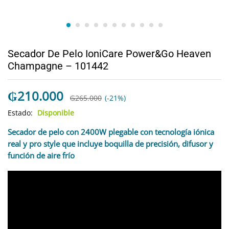
Secador De Pelo IoniCare Power&Go Heaven
Champagne – 101442
₲
210.000
₲
265.000
(-21%)
Estado:
Disponible
Secador de pelo con 2400W plegable con tecnología iónica
real y pro style que incluye boquilla de precisión, difusor y
función de aire frío