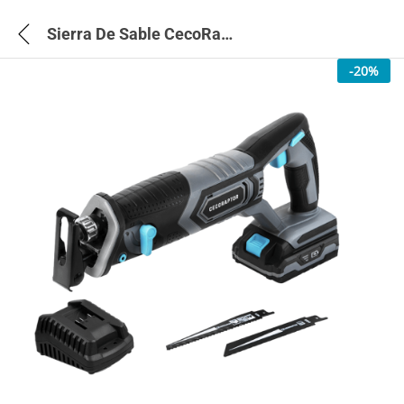
Sierra De Sable CecoRaptor Perfect Quick&Cut 2020 Advance – 70024
-
20
%