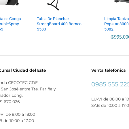
stales Conga
Tabla De Planchar
Limpia Tapiz
oubleSpray
StrongBoard 400 Borneo –
Popstar 3000
55
5583
5082
₲
995.00
cursal Ciudad del Este
Venta telefónica
enda CECOTEC CDE
0985 555 22
 San José entre Tte. Fariña y
nador Long.
LU-VI de 08:00 a 1
71 670 026
SAB de 10:00 a 17:
VI de 8:00 a 18:00
 de 10:00 a 17:00