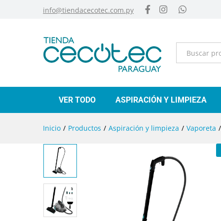
info@tiendacecotec.com.py
Categorías
VER TODO
ASPIRACIÓN Y LIMPIEZA
Inicio
/
Productos
/
Aspiración y limpieza
/
Vaporeta
/