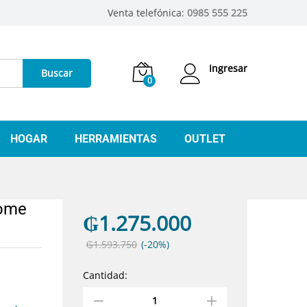
Venta telefónica:
0985 555 225
Ingresar
Buscar
0
HOGAR
HERRAMIENTAS
OUTLET
home
₲
1.275.000
₲
1.593.750
(-20%)
Cantidad:
antidad