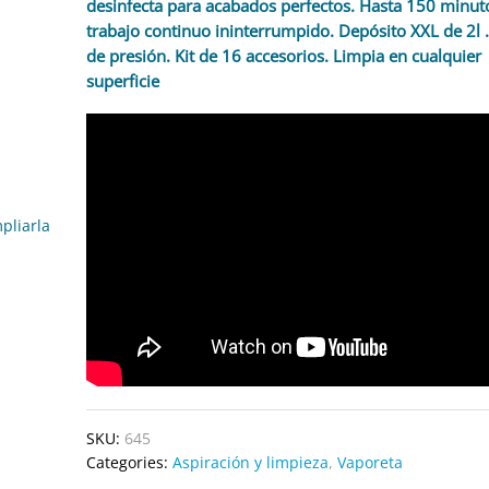
desinfecta para acabados perfectos. Hasta 150 minut
trabajo continuo ininterrumpido. Depósito XXL de 2l .
de presión. Kit de 16 accesorios. Limpia en cualquier
superficie
pliarla
SKU:
645
Categories:
Aspiración y limpieza
,
Vaporeta