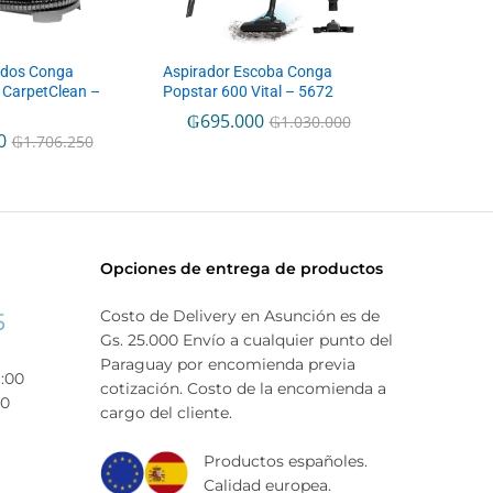
ados Conga
Aspirador Escoba Conga
 CarpetClean –
Popstar 600 Vital – 5672
₲
695.000
₲
1.030.000
0
₲
1.706.250
Opciones de entrega de productos
Costo de Delivery en Asunción es de
5
Gs. 25.000 Envío a cualquier punto del
Paraguay por encomienda previa
9:00
cotización. Costo de la encomienda a
00
cargo del cliente.
Productos españoles.
Calidad europea.