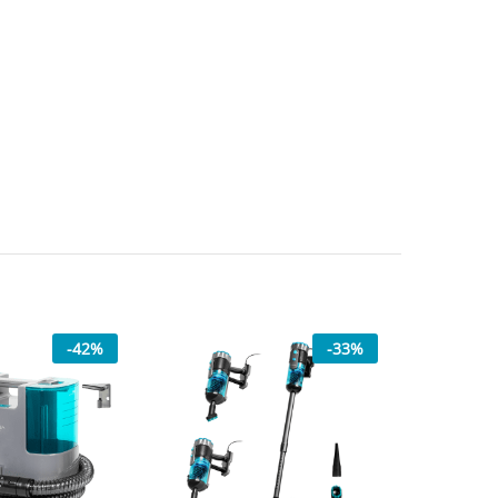
-
42
%
-
33
%