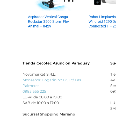
Aspirador Vertical Conga
Robot Limpiacri
Rockstar 3500 Storm Flex
Windroid 1290 D
Animal – 8429
Connected T – 2
Tienda Cecotec Asunción Paraguay
Su
Novomarket S.R.L.
Ti
Monseñor Bogarin N° 1251 c/ Las
Av.
Palmeras
Se
0985 555 225
09
LU-VI de 08:00 a 19:00
SAB de 10:00 a 17:00
LU-
SAB
Sucursal Shopping Mariano