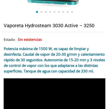
Vaporeta Hydrosteam 3030 Active – 3250
Estado:
Sin existencias
Potencia máxima de 1500 W, es capaz de limpiar y
desinfecta. Caudal de vapor de 20-30 g/min y calentamiento
rápido de 30 segundos. Autonomía de 15-20 min y 3 niveles
de control de vapor con los que adaptarse a las distintas
superficies. Tanque de agua con capacidad de 330 ml.