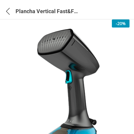
Plancha Vertical Fast&Furious 4040 Absolute – 5518
-
20
%