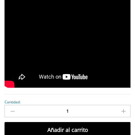
Cantidad:
antidad
Añadir al carrito