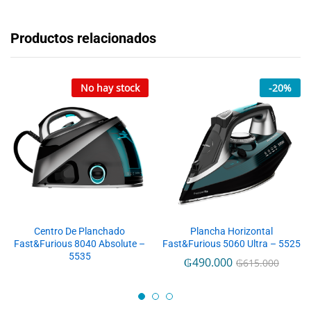
Productos relacionados
No hay stock
-
20
%
Centro De Planchado
Plancha Horizontal
Fast&Furious 8040 Absolute –
Fast&Furious 5060 Ultra – 5525
5535
₲
490.000
₲
615.000