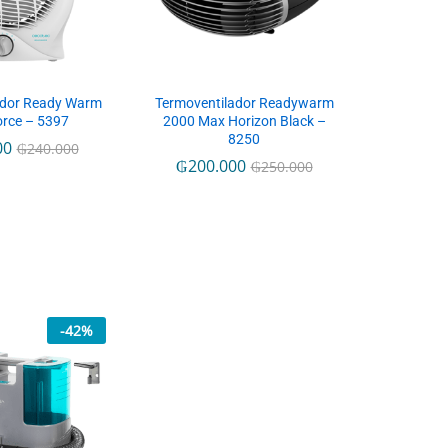
ador Ready Warm
Termoventilador Readywarm
rce – 5397
2000 Max Horizon Black –
8250
00
₲
240.000
₲
200.000
₲
250.000
-
42
%