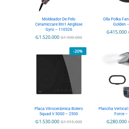
Moldeador De Pelo
Olla Polka Fan
Ceramiccare 8In1 Airglisse
Golden 
Gyro – 110326
₲
415.000
₲
1.520.000
₲
1.900.000
-
20
%
Placa Vitrocerámica Bolero
Plancha Vertical
Squad V 3000 – 2500
Force –
₲
1.530.000
₲
280.000
₲
1.915.000