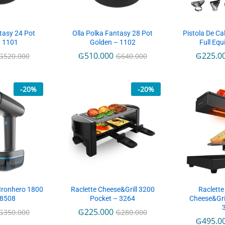
tasy 24 Pot
Olla Polka Fantasy 28 Pot
Pistola De Ca
– 1101
Golden – 1102
Full Eq
₲
510.000
₲
225.0
₲
520.000
₲
640.000
-
20
%
-
20
%
 Ironhero 1800
Raclette Cheese&Grill 3200
Raclette
 8508
Pocket – 3264
Cheese&Gri
₲
225.000
₲
350.000
₲
280.000
₲
495.0