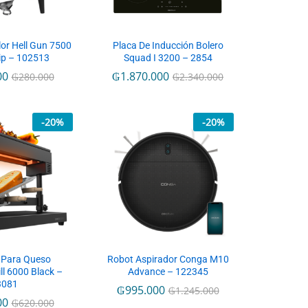
lor Hell Gun 7500
Placa De Inducción Bolero
uip – 102513
Squad I 3200 – 2854
00
₲
1.870.000
₲
280.000
₲
2.340.000
-
20
%
-
20
%
 Para Queso
Robot Aspirador Conga M10
ll 6000 Black –
Advance – 122345
3081
₲
995.000
₲
1.245.000
00
₲
620.000