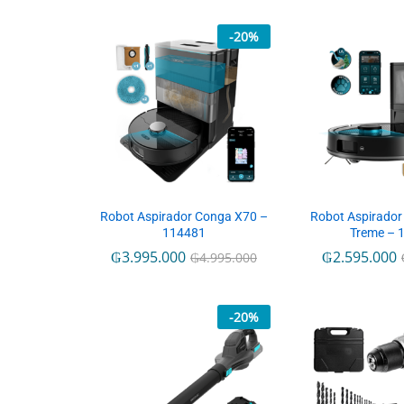
-
20
%
Robot Aspirador Conga X70 –
Robot Aspirador
114481
Treme – 
₲
3.995.000
₲
2.595.000
₲
4.995.000
-
20
%