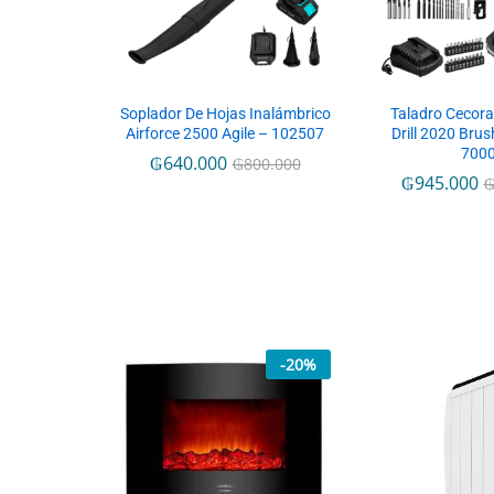
Soplador De Hojas Inalámbrico
Taladro Cecora
Airforce 2500 Agile – 102507
Drill 2020 Brus
700
₲
640.000
₲
800.000
₲
945.000
-
20
%