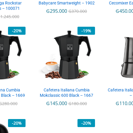
ga Rockstar
Babycare Smartweight – 1902
Cecomixer Ea
s – 100071
₲
295.000
₲
450.0
₲
370.000
₲
1.245.000
-
20
%
-
19
%
iana Cumbia
Cafetera Italiana Cumbia
Cafetera Ital
 Black – 1669
Mokclassic 600 Black – 1667
–
₲
145.000
₲
110.0
₲
280.000
₲
180.000
-
20
%
-
20
%