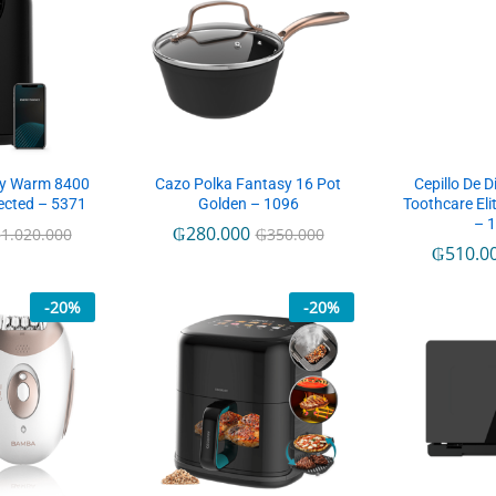
dy Warm 8400
Cazo Polka Fantasy 16 Pot
Cepillo De D
ected – 5371
Golden – 1096
Toothcare El
– 
₲
280.000
₲
1.020.000
₲
350.000
₲
510.0
-
20
%
-
20
%