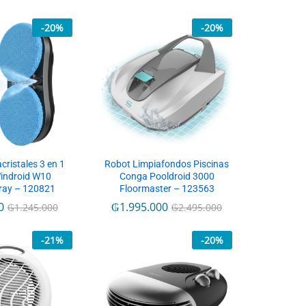
-
20
%
-
20
%
cristales 3 en 1
Robot Limpiafondos Piscinas
indroid W10
Conga Pooldroid 3000
ray – 120821
Floormaster – 123563
0
₲
1.995.000
₲
1.245.000
₲
2.495.000
-
21
%
-
20
%