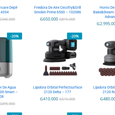
ncare Depil-
Freidora De Aire Cecofry&Grill
Horno De 
– 4334
Smokin Prime 6500 – 102086
Bake&Steam 
Advan
₲
650.000
₲
345.000
₲
815.000
₲
2.995.0
-
20
%
-
20
%
or De Agua
Lijadora Orbital Perfectsurface
Lijadora Orbi
900 Smart –
2120 Delta – 177
2120 Ro
08
₲
410.000
₲
480.0
₲
515.000
₲
495.000