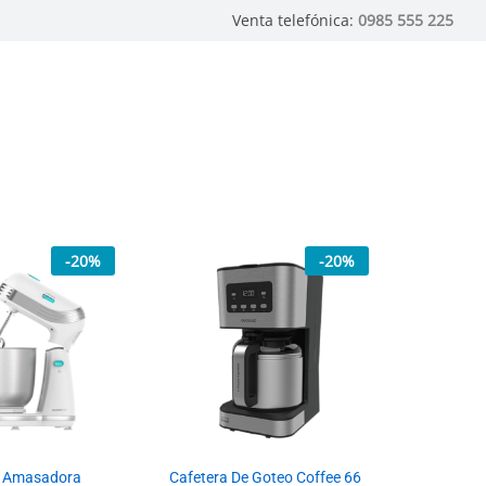
Venta telefónica:
0985 555 225
-
20
%
-
20
%
a Amasadora
Cafetera De Goteo Coffee 66