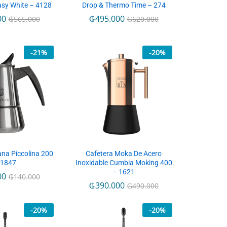
sy White – 4128
Drop & Thermo Time – 274
00
₲
495.000
₲
565.000
₲
620.000
-
21
%
-
20
%
iana Piccolina 200
Cafetera Moka De Acero
 1847
Inoxidable Cumbia Moking 400
– 1621
00
₲
140.000
₲
390.000
₲
490.000
-
20
%
-
20
%