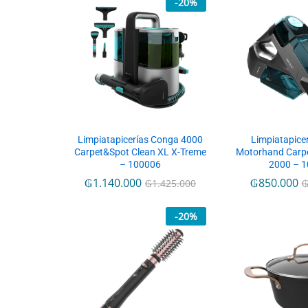
-
20
%
Limpiatapicerías Conga 4000
Limpiatapice
Carpet&Spot Clean XL X-Treme
Motorhand Carp
– 100006
2000 – 
₲
1.140.000
₲
850.000
₲
1.425.000
-
20
%