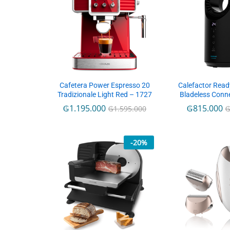
Cafetera Power Espresso 20
Calefactor Rea
Tradizionale Light Red – 1727
Bladeless Conn
₲
1.195.000
₲
815.000
₲
1.595.000
-
20
%