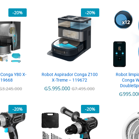
-
20
%
-
20
%
 Conga Y80 X-
Robot Aspirador Conga Z100
Robot limpia
119668
X-Treme – 119672
Conga W
DoubleSp
₲
5.995.000
₲
3.245.000
₲
7.495.000
₲
995.00
-
20
%
-
20
%