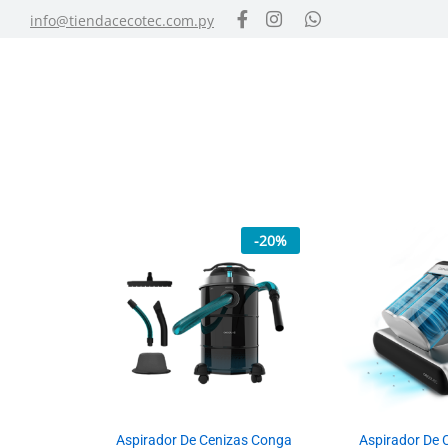
info@tiendacecotec.com.py
-
20
%
Aspirador De Cenizas Conga
Aspirador De 