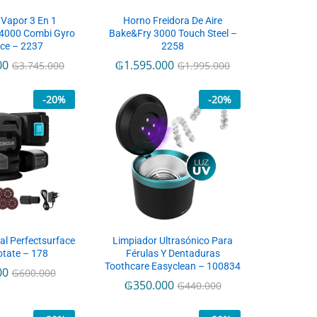
Vapor 3 En 1
Horno Freidora De Aire
4000 Combi Gyro
Bake&Fry 3000 Touch Steel –
ce – 2237
2258
00
₲
1.595.000
₲
3.745.000
₲
1.995.000
-
20
%
-
20
%
tal Perfectsurface
Limpiador Ultrasónico Para
tate – 178
Férulas Y Dentaduras
Toothcare Easyclean – 100834
00
₲
600.000
₲
350.000
₲
440.000