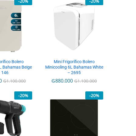
-
20
%
-
20
%
orífico Bolero
Mini Frigorífico Bolero
6L Bahamas Beige
Minicooling 6L Bahamas White
 146
– 2695
0
₲
880.000
₲
1.100.000
₲
1.100.000
-
20
%
-
20
%