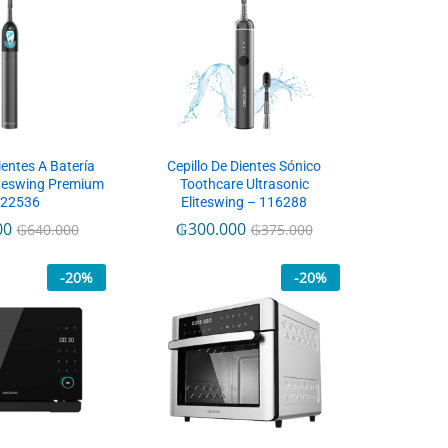
ientes A Batería
Cepillo De Dientes Sónico
iteswing Premium
Toothcare Ultrasonic
122536
Eliteswing – 116288
00
₲
300.000
₲
640.000
₲
375.000
-
20
%
-
20
%