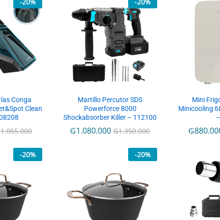
-
20
%
-
20
%
rías Conga
Martillo Percutor SDS
Mini Frig
et&Spot Clean
Powerforce 8000
Minicooling 
108208
Shockabsorber Killer – 112100
–
₲
1.080.000
₲
880.00
₲
1.065.000
₲
1.350.000
-
20
%
-
20
%