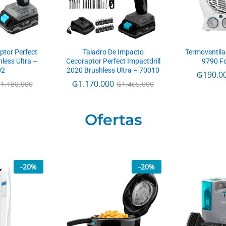
ptor Perfect
Taladro De Impacto
Termoventil
hless Ultra –
Cecoraptor Perfect Impactdrill
9790 Fo
02
2020 Brushless Ultra – 70010
₲
190.0
₲
1.170.000
₲
1.180.000
₲
1.465.000
Ofertas
-
20
%
-
20
%