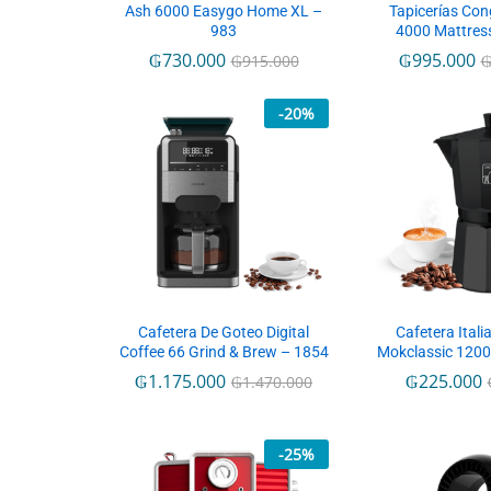
Ash 6000 Easygo Home XL –
Tapicerías Con
983
4000 Mattres
₲
730.000
₲
995.000
₲
915.000
-
20
%
Cafetera De Goteo Digital
Cafetera Ital
Coffee 66 Grind & Brew – 1854
Mokclassic 1200
₲
1.175.000
₲
225.000
₲
1.470.000
-
25
%