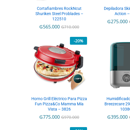
Cortafiambres RockNcut
Depiladora Ski
Shuriken Steel Problades –
Action 
122510
₲
275.000
₲
565.000
₲
710.000
-
20
%
Horno Grill Eléctrico Para Pizza
Humidificad
Fun Pizza&Co Mamma Mía
Breezecare 2
Vista – 3826
1038
₲
775.000
₲
395.000
₲
970.000